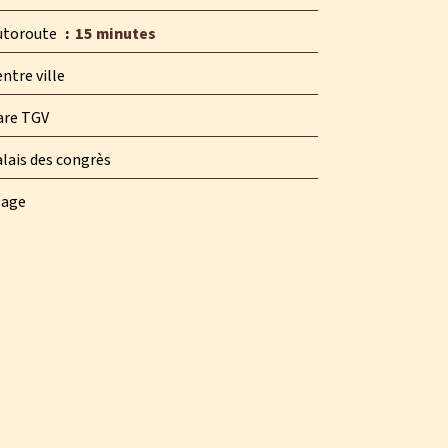
utoroute
15 minutes
ntre ville
are TGV
lais des congrès
lage