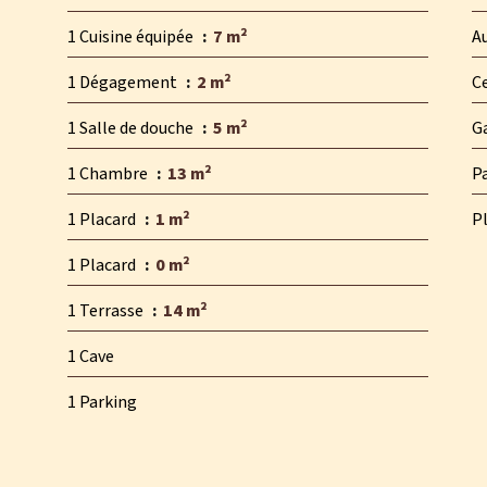
1 Cuisine équipée
7 m²
A
1 Dégagement
2 m²
Ce
1 Salle de douche
5 m²
G
1 Chambre
13 m²
Pa
1 Placard
1 m²
P
1 Placard
0 m²
1 Terrasse
14 m²
1 Cave
1 Parking