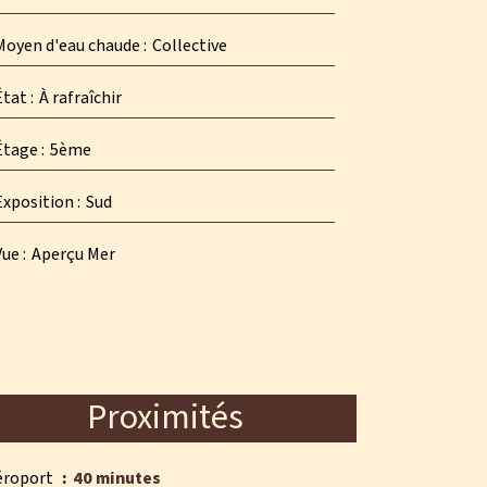
Moyen d'eau chaude
Collective
État
À rafraîchir
Étage
5ème
Exposition
Sud
Vue
Aperçu Mer
Proximités
éroport
40 minutes