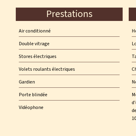
Prestations
Air conditionné
Ho
Double vitrage
L
Stores électriques
T
Volets roulants électriques
C
Gardien
N
Porte blindée
M
d'
Vidéophone
de
1