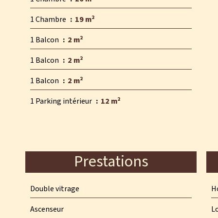
1 Chambre
19 m²
1 Balcon
2 m²
1 Balcon
2 m²
1 Balcon
2 m²
1 Parking intérieur
12 m²
Prestations
Double vitrage
Ho
Ascenseur
L