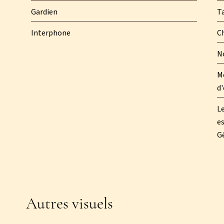
Gardien
T
Interphone
C
N
M
d'
Le
es
Gé
Autres visuels