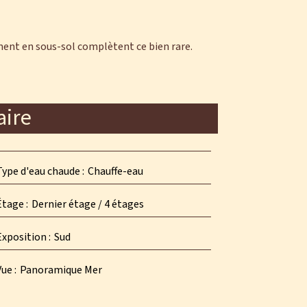
ment en sous-sol complètent ce bien rare.
ire
Type d'eau chaude
Chauffe-eau
Étage
Dernier étage / 4 étages
Exposition
Sud
Vue
Panoramique Mer