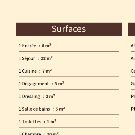
Surfaces
1 Entrée
6 m²
A
1 Séjour
28 m²
A
1 Cuisine
7 m²
Ce
1 Dégagement
3 m²
G
1 Dressing
2 m²
P
1 Salle de bains
5 m²
P
1 Toilettes
1 m²
1 Chambre
20 m²