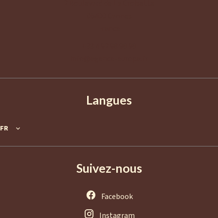
2 Boulevard de La Croisette
06400
Cannes
France
+33 4 92 98 98 98
info@agence-europa.fr
Langues
FR
Suivez-nous
Facebook
Instagram