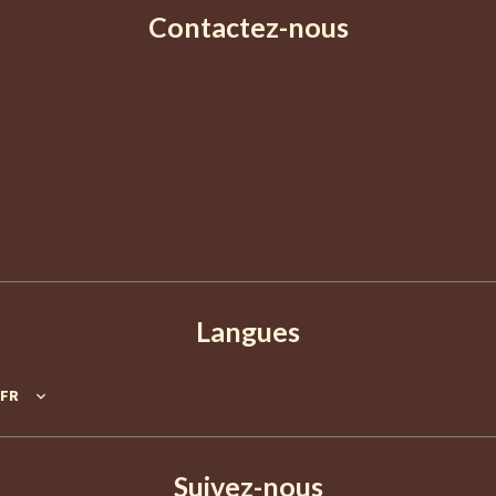
Contactez-nous
AGENCE EUROPA
2 Boulevard de La Croisette
06400
Cannes
France
+33 4 92 98 98 98
info@agence-europa.fr
Langues
FR
Suivez-nous