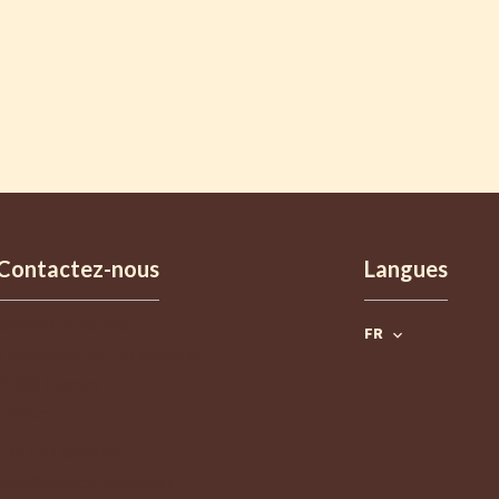
Contactez-nous
Langues
AGENCE EUROPA
FR
2 Boulevard de La Croisette
06400
Cannes
France
+33 4 92 98 98 98
info@agence-europa.fr