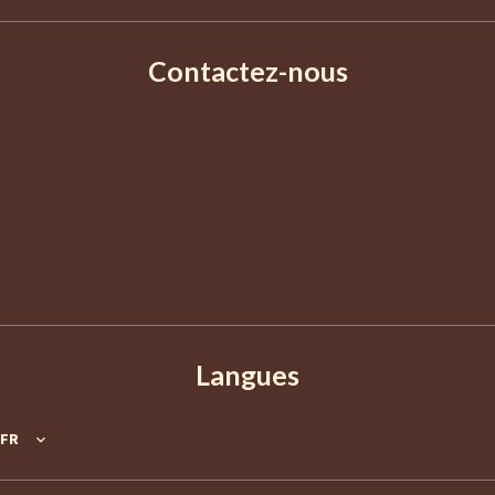
Contactez-nous
AGENCE EUROPA
2 Boulevard de La Croisette
06400
Cannes
France
+33 4 92 98 98 98
info@agence-europa.fr
Langues
FR