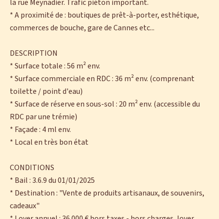
la rue Meynadier. Trafic piéton important.
* A proximité de : boutiques de prêt-à-porter, esthétique,
commerces de bouche, gare de Cannes etc...
DESCRIPTION
* Surface totale : 56 m² env.
* Surface commerciale en RDC : 36 m² env. (comprenant
toilette / point d'eau)
* Surface de réserve en sous-sol : 20 m² env. (accessible du
RDC par une trémie)
* Façade : 4 ml env.
* Local en très bon état
CONDITIONS
* Bail : 3.6.9 du 01/01/2025
* Destination : "Vente de produits artisanaux, de souvenirs,
cadeaux"
* Loyer annuel : 36 000 € hors taxes - hors charges, loyer