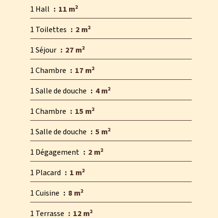
1 Hall
11 m²
1 Toilettes
2 m²
1 Séjour
27 m²
1 Chambre
17 m²
1 Salle de douche
4 m²
1 Chambre
15 m²
1 Salle de douche
5 m²
1 Dégagement
2 m²
1 Placard
1 m²
1 Cuisine
8 m²
1 Terrasse
12 m²