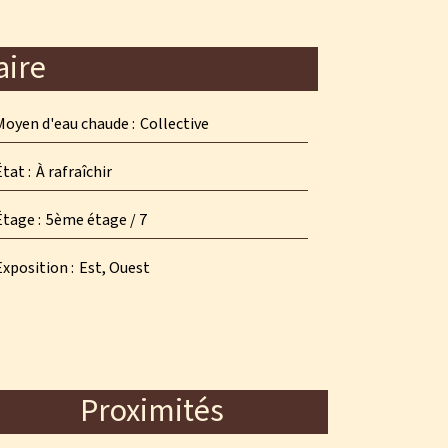
ire
Moyen d'eau chaude
Collective
État
À rafraîchir
Étage
5ème étage / 7
Exposition
Est, Ouest
Proximités