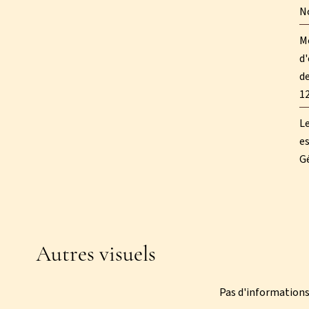
N
M
d'
de
1
Le
es
Gé
Autres visuels
Pas d'informations