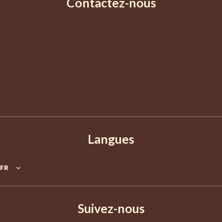
Contactez-nous
AGENCE EUROPA
2 Boulevard de La Croisette
06400
Cannes
France
+33 4 92 98 98 98
info@agence-europa.fr
Langues
FR
Suivez-nous