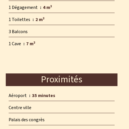
1 Dégagement
4 m²
1 Toilettes
2 m²
3 Balcons
1 Cave
7 m²
Proximités
Aéroport
35 minutes
Centre ville
Palais des congrès