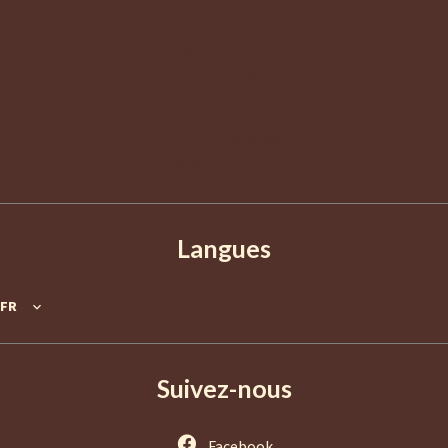
AGENCE EUROPA
2 Boulevard de La Croisette
06400
Cannes
France
+33 4 92 98 98 98
info@agence-europa.fr
Langues
FR
Suivez-nous
Facebook