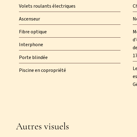
Volets roulants électriques
C
Ascenseur
N
Fibre optique
M
d'
Interphone
de
1
Porte blindée
Le
Piscine en copropriété
es
Gé
Autres visuels