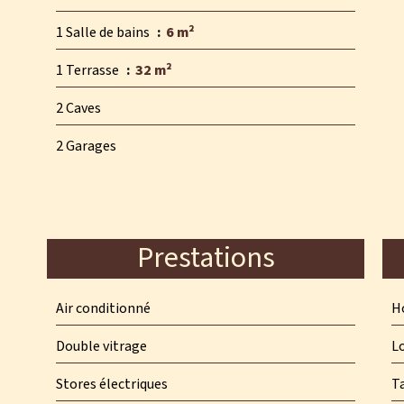
1 Salle de bains
6 m²
1 Terrasse
32 m²
2 Caves
2 Garages
Prestations
Air conditionné
Ho
Double vitrage
L
Stores électriques
T