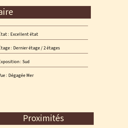
ire
État
Excellent état
Étage
Dernier étage / 2 étages
Exposition
Sud
Vue
Dégagée Mer
Proximités