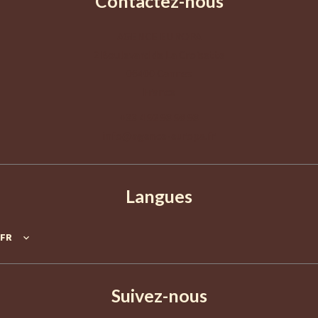
Contactez-nous
AGENCE EUROPA
2 Boulevard de La Croisette
06400
Cannes
France
+33 4 92 98 98 98
info@agence-europa.fr
Langues
FR
Suivez-nous