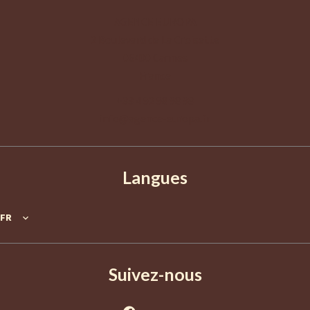
AGENCE EUROPA
2 Boulevard de La Croisette
06400
Cannes
France
+33 4 92 98 98 98
info@agence-europa.fr
Langues
FR
Suivez-nous