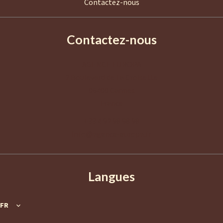
Contactez-nous
Contactez-nous
AGENCE EUROPA
2 Boulevard de La Croisette
06400
Cannes
France
+33 4 92 98 98 98
info@agence-europa.fr
Langues
FR