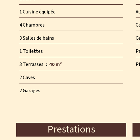
1 Cuisine équipée
A
4 Chambres
Ce
3 Salles de bains
G
1 Toilettes
P
3 Terrasses
40 m²
P
2 Caves
2 Garages
Prestations