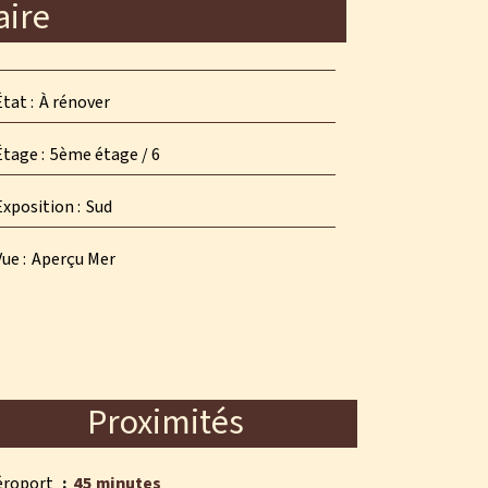
ire
État
À rénover
Étage
5ème étage / 6
Exposition
Sud
Vue
Aperçu Mer
Proximités
éroport
45 minutes