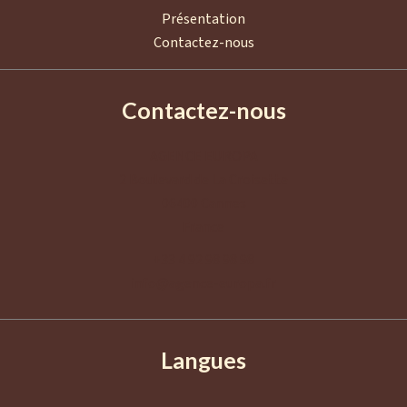
Présentation
Contactez-nous
Contactez-nous
AGENCE EUROPA
2 Boulevard de La Croisette
06400
Cannes
France
+33 4 92 98 98 98
info@agence-europa.fr
Langues