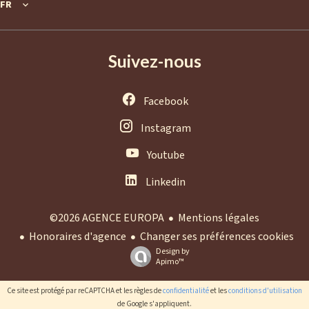
FR
Suivez-nous
Facebook
Instagram
Youtube
Linkedin
Mentions légales
©2026 AGENCE EUROPA
Honoraires d'agence
Changer ses préférences cookies
Design by
Apimo™
Ce site est protégé par reCAPTCHA et les règles de
confidentialité
et les
conditions d'utilisation
de Google s'appliquent.