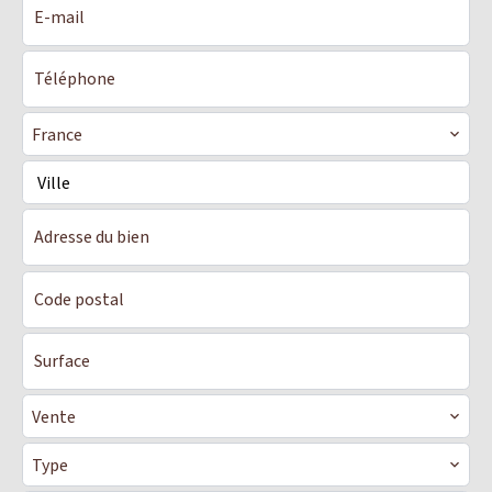
France
Ville
Vente
Type